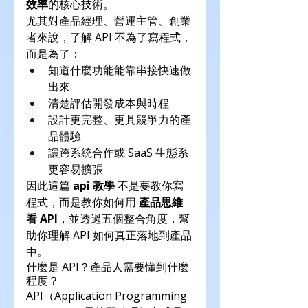
效率
的核心技術。
尤其對產品經理、營運主管、創業
者來說，了解 API 不為了寫程式，
而是為了：
知道什麼功能能靠串接快速做
出來
清楚評估開發成本與時程
設計更完整、更具競爭力的產
品體驗
讓跨系統合作或 SaaS 生態系
更容易擴張
因此這篇 
api 教學
 不是要教你寫
程式，而是教你如何用 
產品思維
看 API
，並透過五個整合角度，幫
助你理解 API 如何真正落地到產品
中。
什麼是 API？產品人需要懂到什麼
程度？
API（Application Programming 