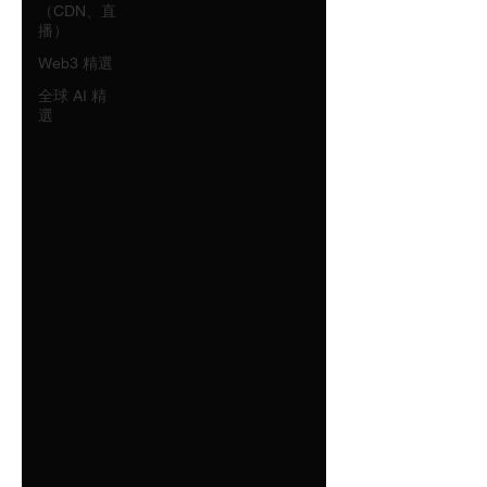
（CDN、直
播）
Web3 精選
全球 AI 精
選