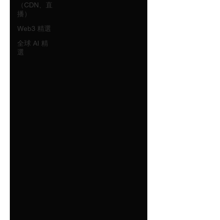
（CDN、直
播）
Web3 精選
全球 AI 精
選