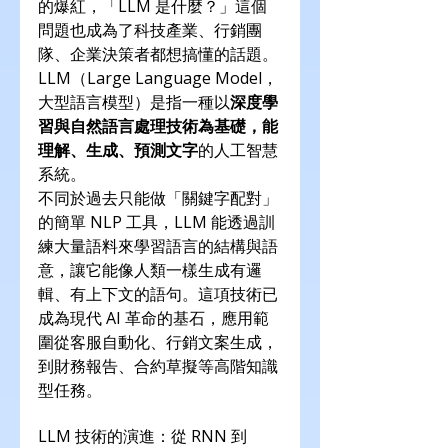
的爆紅，「LLM 是什麼？」這個
問題也成為了科技產業、行銷團
隊、企業決策者都想搞懂的話題。
LLM（Large Language Model，
大型語言模型）是指一種以
深度學
習與自然語言處理技術為基礎，能
理解、生成、預測文字
的人工智慧
系統。
不同於過去只能做「關鍵字配對」
的簡單 NLP 工具，LLM 能透過訓
練大量語料來學習語言的結構與語
意，讓它能像人類一樣生成有邏
輯、有上下文的語句。這項技術已
成為現代 AI 革命的基石，應用範
圍從客服自動化、行銷文案生成，
到財務報告、合約草擬等高階知識
型任務。
LLM 技術的演進：從 RNN 到 