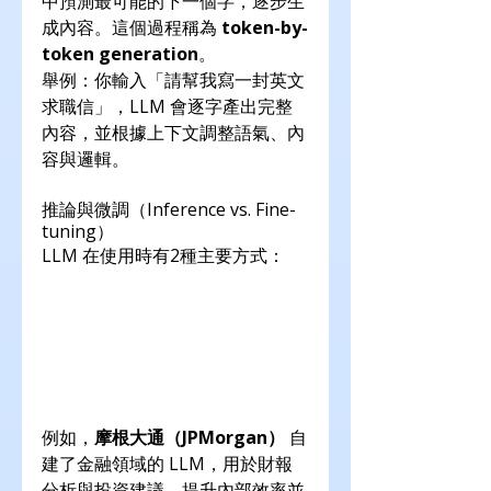
中預測最可能的下一個字，逐步生
成內容。這個過程稱為 
token-by-
token generation
。
舉例：你輸入「請幫我寫一封英文
求職信」，LLM 會逐字產出完整
內容，並根據上下文調整語氣、內
容與邏輯。
推論與微調（Inference vs. Fine-
tuning）
LLM 在使用時有2種主要方式：
例如，
摩根大通（JPMorgan）
 自
建了金融領域的 LLM，用於財報
分析與投資建議，提升內部效率並