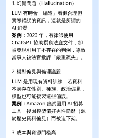
1. 幻覺問題（Hallucination）
LLM 有時會「編造」看似合理但
實際錯誤的資訊，這就是所謂的 
AI 幻覺。
案例：
2023 年，有律師使用 
ChatGPT 協助撰寫法庭文件，卻
被發現引用了不存在的判例，導致
當事人被法官批評「嚴重疏失」。
2. 模型偏見與倫理議題
LLM 是用現有資料訓練，若資料
本身存在性別、種族、政治偏見，
模型也可能複製這些偏誤。
案例：
Amazon 曾試圖用 AI 招募
工具，後因模型偏好男性簡歷（源
於歷史資料偏見）而被迫下架。
3. 成本與資源門檻高