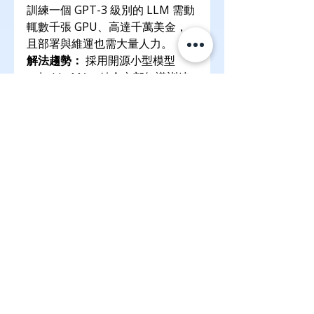
訓練一個 GPT-3 級別的 LLM 需動
輒數千張 GPU、高達千萬美金，
且部署與維運也需大量人力。
解法趨勢：
 採用開源小型模型
（如 LLaMA）結合內部知識訓練
是目前企業常見策略。
4. 資料隱私與機密問題
LLM 模型容易記住訓練資料的一
部分，若企業機密或個資未加密處
理，可能導致外洩風險。
企業對策：
 微調時使用加密資料、
設立使用權限控管、部署在私有雲
中，降低風險。