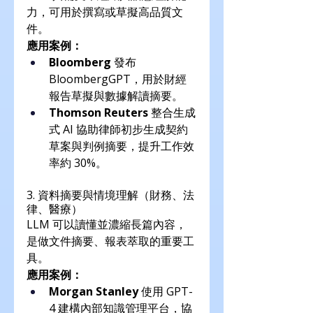
力，可用於撰寫或草擬高品質文
件。
應用案例：
Bloomberg
 發布 
BloombergGPT，用於財經
報告草擬與數據解讀摘要。
Thomson Reuters
 整合生成
式 AI 協助律師初步生成契約
草案與判例摘要，提升工作效
率約 30%。
3. 資料摘要與情境理解（財務、法
律、醫療）
LLM 可以讀懂並濃縮長篇內容，
是做文件摘要、報表萃取的重要工
具。
應用案例：
Morgan Stanley
 使用 GPT-
4 建構內部知識管理平台，協