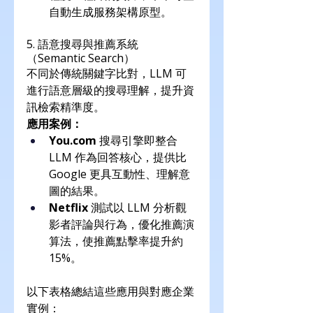
自動生成服務架構原型。
5. 語意搜尋與推薦系統
（Semantic Search）
不同於傳統關鍵字比對，LLM 可
進行語意層級的搜尋理解，提升資
訊檢索精準度。
應用案例：
You.com
 搜尋引擎即整合 
LLM 作為回答核心，提供比 
Google 更具互動性、理解意
圖的結果。
Netflix
 測試以 LLM 分析觀
影者評論與行為，優化推薦演
算法，使推薦點擊率提升約 
15%。
以下表格總結這些應用與對應企業
實例：