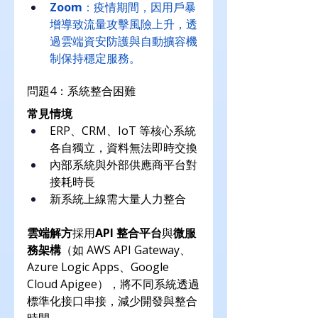
Zoom
：疫情期間，因用戶暴
增導致流量攻擊風險上升，透
過雲端資安防護與自動擴容機
制保持穩定服務。
問題4：系統整合困難
常見情境
ERP、CRM、IoT 等核心系統
各自獨立，資料無法即時交換
內部系統與外部供應商平台對
接耗時長
新系統上線需大量人力整合
雲端解方
採用
API 整合平台
與
微服
務架構
（如 AWS API Gateway、
Azure Logic Apps、Google 
Cloud Apigee），將不同系統透過
標準化接口串接，減少開發與整合