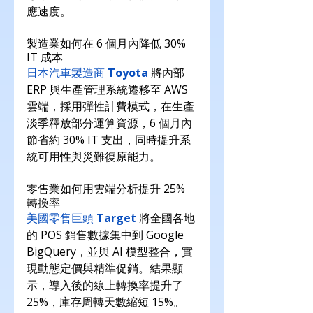
應速度。
製造業如何在 6 個月內降低 30% 
IT 成本
日本汽車製造商 
Toyota
將內部 
ERP 與生產管理系統遷移至 AWS 
雲端，採用彈性計費模式，在生產
淡季釋放部分運算資源，6 個月內
節省約 30% IT 支出，同時提升系
統可用性與災難復原能力。
零售業如何用雲端分析提升 25% 
轉換率
美國零售巨頭 
Target
將全國各地
的 POS 銷售數據集中到 Google 
BigQuery，並與 AI 模型整合，實
現動態定價與精準促銷。結果顯
示，導入後的線上轉換率提升了 
25%，庫存周轉天數縮短 15%。