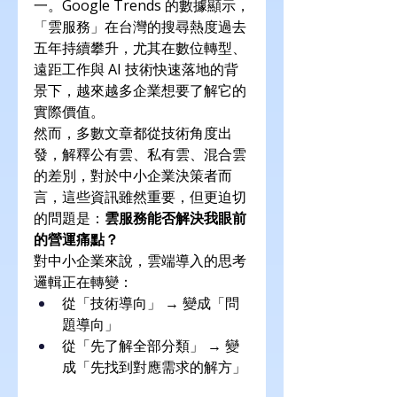
一。Google Trends 的數據顯示，
「雲服務」在台灣的搜尋熱度過去
五年持續攀升，尤其在數位轉型、
遠距工作與 AI 技術快速落地的背
景下，越來越多企業想要了解它的
實際價值。
然而，多數文章都從技術角度出
發，解釋公有雲、私有雲、混合雲
的差別，對於中小企業決策者而
言，這些資訊雖然重要，但更迫切
的問題是：
雲服務能否解決我眼前
的營運痛點？
對中小企業來說，雲端導入的思考
邏輯正在轉變：
從「技術導向」 → 變成「問
題導向」
從「先了解全部分類」 → 變
成「先找到對應需求的解方」