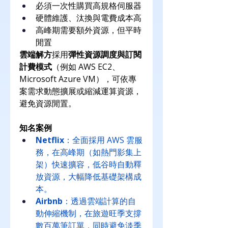
必須一次性購買高規格伺服器
硬體維護、汰換與電費成本高
高峰期需要額外資源，但平時
閒置
雲端解方
採用
彈性資源調度與訂閱
計費模式
（例如 AWS EC2、
Microsoft Azure VM），可依專
案需求動態擴展或縮減運算資源，
避免資源閒置。
知名案例
Netflix
：全面採用 AWS 雲服
務，在高峰期（如熱門影集上
架）快速擴容，低谷時自動釋
放資源，大幅降低基礎架構成
本。
Airbnb
：透過雲端計算的自
動伸縮機制，在旅遊旺季支撐
數百萬筆訂單，同時避免淡季