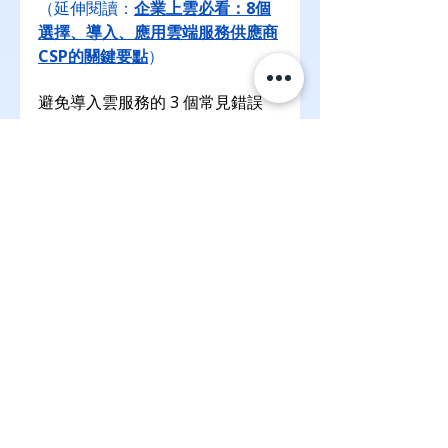
（延伸閱讀：
企業上雲必看：8個
選擇、導入、應用雲端服務供應商
CSP的關鍵要點
）
避免導入雲服務的 3 個常見錯誤
誤解雲端免維運
 → 雲端基礎
架構仍需監控與更新，否則會
有資安風險。
忽視員工使用培訓
 → 沒有培
訓的雲端工具可能變成閒置資
產。
過度依賴單一雲供應商
 → 建
議採多雲策略，避免單點故障
與價格綁架。
未來趨勢與企業應對策略（2025–
2030）
AI 與雲端深度融合
：生成式 
AI 將成為雲端應用的標配，提