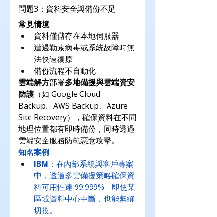
問題3：資料安全與備份不足
常見情境
資料僅儲存在本地伺服器
遭遇勒索病毒或系統故障時無
法快速復原
備份流程不自動化
雲端解方
部署
多地備援與雲端資安
防護
（如 Google Cloud 
Backup、AWS Backup、Azure 
Site Recovery），確保資料在不同
地理位置都有即時備份，同時透過
雲端安全服務防範惡意攻擊。
知名案例
IBM
：在內部系統與客戶專案
中，透過多雲備援策略確保資
料可用性達 99.999%，即使某
區域資料中心中斷，也能無縫
切換。