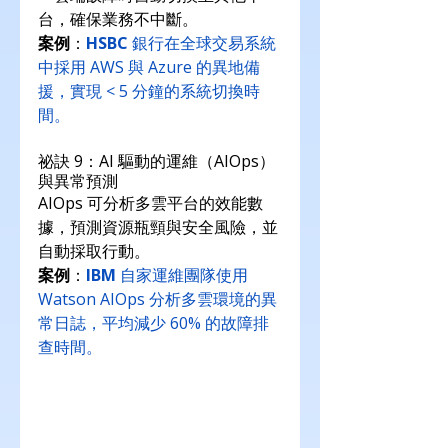
台，確保業務不中斷。
案例
：
HSBC
 銀行在全球交易系統
中採用 AWS 與 Azure 的異地備
援，實現 < 5 分鐘的系統切換時
間。
祕訣 9：AI 驅動的運維（AIOps）
與異常預測
AIOps 可分析多雲平台的效能數
據，預測資源瓶頸與安全風險，並
自動採取行動。
案例
：
IBM
 自家運維團隊使用 
Watson AIOps 分析多雲環境的異
常日誌，平均減少 60% 的故障排
查時間。