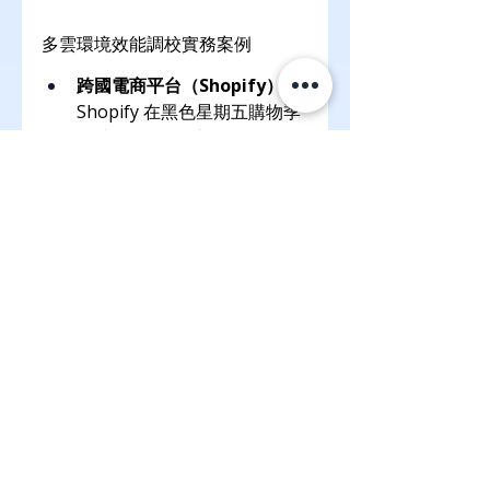
多雲環境效能調校實務案例
跨國電商平台（Shopify）
Shopify 在黑色星期五購物季
同時使用 AWS 與 Google 
Cloud，透過跨平台流量分配
確保延遲低於 100 毫秒，並依
流量自動擴展資源，避免服務
中斷。
線上教育平台（Coursera）
Coursera 利用 Azure 處理 
AI 課程影片的轉碼，並用 
AWS 做全球內容分發，確保
各地學生播放流暢。
金融業（Mastercard）
Mastercard 在多雲環境中分