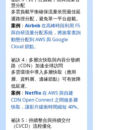
慧分配
多雲負載平衡確保流量依照最佳延
遲路徑分配，避免單一平台超載。
案例
：
Airbnb
 在高峰時段利用 F5 
與自研流量分配系統，將旅客查詢
動態分配到 AWS 與 Google 
Cloud 節點。
祕訣 4：多層次快取與內容分發網
路（CDN）加速全球訪問
多雲環境中導入多層快取（應用
層、資料層、邊緣節點）可有效降
低延遲。
案例
：
Netflix
 在 AWS 與自建 
CDN Open Connect 之間做多層
快取，讓影片緩衝時間縮短 40%。
祕訣 5：持續整合與持續交付
（CI/CD）流程優化