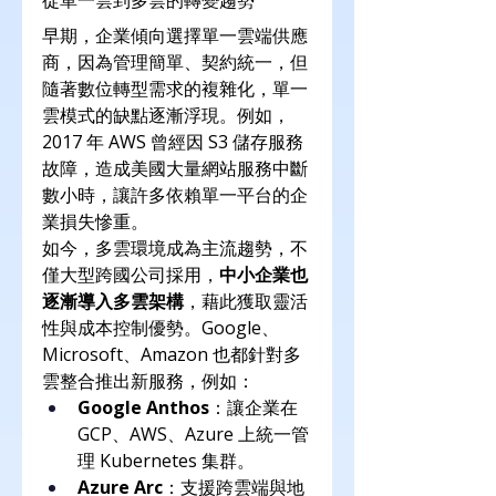
早期，企業傾向選擇單一雲端供應
商，因為管理簡單、契約統一，但
隨著數位轉型需求的複雜化，單一
雲模式的缺點逐漸浮現。例如，
2017 年 AWS 曾經因 S3 儲存服務
故障，造成美國大量網站服務中斷
數小時，讓許多依賴單一平台的企
業損失慘重。
如今，多雲環境成為主流趨勢，不
僅大型跨國公司採用，
中小企業也
逐漸導入多雲架構
，藉此獲取靈活
性與成本控制優勢。Google、
Microsoft、Amazon 也都針對多
雲整合推出新服務，例如：
Google Anthos
：讓企業在 
GCP、AWS、Azure 上統一管
理 Kubernetes 集群。
Azure Arc
：支援跨雲端與地