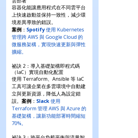
雲部署
容器化能讓應用程式在不同雲平台
上快速啟動並保持一致性，減少環
境差異導致的錯誤。
案例
：
Spotify
 使用 Kubernetes 
管理跨 AWS 與 Google Cloud 的
微服務架構，實現快速更新與彈性
擴縮。
祕訣 2：導入基礎架構即程式碼
（IaC）實現自動化配置
使用 Terraform、Ansible 等 IaC 
工具可讓企業在多雲環境中自動建
立與更新資源，降低人為設定錯
誤。
案例
：
Slack
 使用 
Terraform 管理 AWS 與 Azure 的
基礎架構，讓新功能部署時間縮短 
70%。
祕訣 3：跨平台負載平衡與流量智