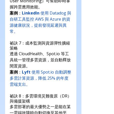
User Monitoring）可幫助即時掌
握跨雲應用效能。
案例
：
LinkedIn 
使用 Datadog 與
自研工具監控 AWS 與 Azure 的資
源健康狀況，提前發現延遲與異
常。
祕訣 7：成本監測與資源彈性擴縮
策略
透過 CloudHealth、Spot.io 等工
具統一管理多雲資源，並自動釋放
閒置資源。
案例
：
Lyft 
使用 
Spot.io
 自動調整
多雲計算資源，降低 25% 的年度
雲端支出。
祕訣 8：多雲環境災難復原（DR）
與備援架構
多雲部署的最大優勢之一是能在某
一雲端故障時自動切換至其他平