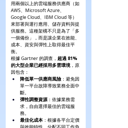
用兩個以上的雲端服務供應商（如 
AWS、Microsoft Azure、
Google Cloud、IBM Cloud 等）
來部署與運行應用、儲存資料與提
供服務。這種架構不只是為了「多
一個備份」，而是讓企業在效能、
成本、資安與彈性上取得最佳平
衡。
根據 Gartner 的調查，
超過 81% 
的大型企業已經採用多雲環境
，原
因包含：
降低單一供應商風險
：避免因
單一平台故障導致業務全面中
斷。
彈性調整資源
：依據業務需
求，自由選擇最佳的雲端服
務。
最佳化成本
：根據各平台定價
與效能特性，分配不同工作負