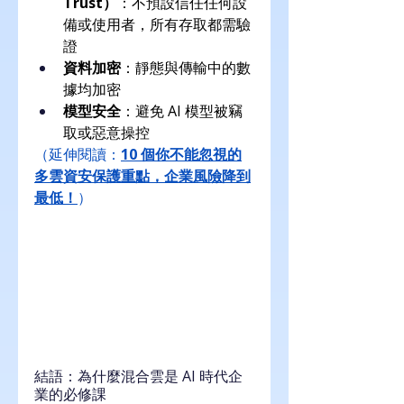
Trust）
：不預設信任任何設
備或使用者，所有存取都需驗
證
資料加密
：靜態與傳輸中的數
據均加密
模型安全
：避免 AI 模型被竊
取或惡意操控
（延伸閱讀：
10 個你不能忽視的
多雲資安保護重點，企業風險降到
最低！
）
結語：為什麼混合雲是 AI 時代企
業的必修課