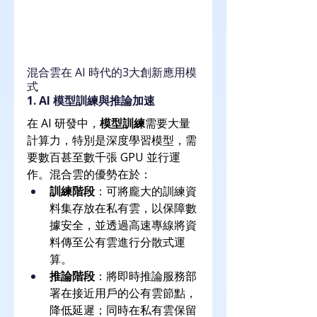
混合雲在 AI 時代的3大創新應用模
式
1. AI 模型訓練與推論加速
在 AI 研發中，
模型訓練
需要大量
計算力，特別是深度學習模型，需
要數百甚至數千張 GPU 並行運
作。混合雲的優勢在於：
訓練階段
：可將龐大的訓練資
料集存放在私有雲，以保障數
據安全，並透過高速專線將資
料傳至公有雲進行分散式運
算。
推論階段
：將即時推論服務部
署在接近用戶的公有雲節點，
降低延遲；同時在私有雲保留