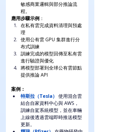
敏感商業邏輯與部分推論流
程。
應用步驟示例
：
在私有雲完成資料清理與預處
理
使用公有雲 GPU 集群進行分
布式訓練
訓練完成的模型回傳至私有雲
進行驗證與優化
將模型部署到全球公有雲節點
提供推論 API
案例：
特斯拉（Tesla）
使用混合雲
結合自家資料中心與 AWS，
訓練自駕系統模型，並在車輛
上線後透過雲端即時推送模型
更新。
輝瑞（Pfizer）
在藥物研發中