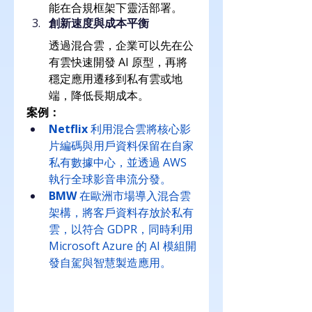
能在合規框架下靈活部署。
創新速度與成本平衡
透過混合雲，企業可以先在公
有雲快速開發 AI 原型，再將
穩定應用遷移到私有雲或地
端，降低長期成本。
案例：
Netflix
 利用混合雲將核心影
片編碼與用戶資料保留在自家
私有數據中心，並透過 AWS 
執行全球影音串流分發。
BMW
 在歐洲市場導入混合雲
架構，將客戶資料存放於私有
雲，以符合 GDPR，同時利用 
Microsoft Azure 的 AI 模組開
發自駕與智慧製造應用。