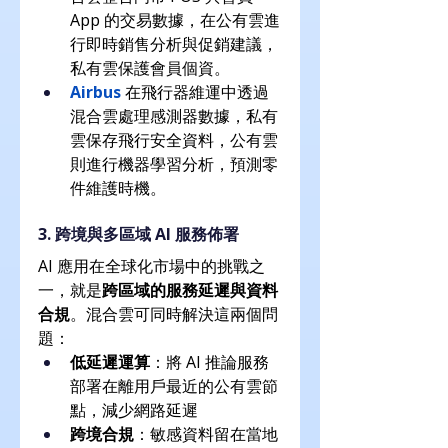
App 的交易數據，在公有雲進
行即時銷售分析與促銷建議，
私有雲保護會員個資。
Airbus
 在飛行器維運中透過
混合雲處理感測器數據，私有
雲保存飛行安全資料，公有雲
則進行機器學習分析，預測零
件維護時機。
3. 跨境與多區域 AI 服務佈署
AI 應用在全球化市場中的挑戰之
一，就是
跨區域的服務延遲與資料
合規
。混合雲可同時解決這兩個問
題：
低延遲運算
：將 AI 推論服務
部署在離用戶最近的公有雲節
點，減少網路延遲
跨境合規
：敏感資料留在當地