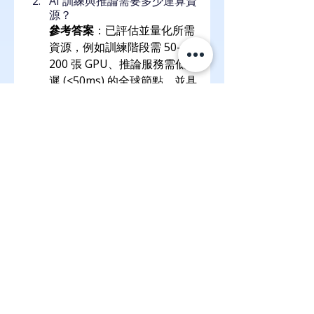
AI 訓練與推論需要多少運算資
源？
參考答案
：已評估並量化所需
資源，例如訓練階段需 50–
200 張 GPU、推論服務需低延
遲 (<50ms) 的全球節點。並具
備可擴容的雲端預算與規劃，
以因應流量高峰。
是否有跨境傳輸與合規要求？
參考答案
：已釐清適用的法律
與規範（如 GDPR、台灣個資
法、中國網安法等），並具備
跨境數據處理方案（例如資料
在本地匿名化處理後才上傳公
有雲）。
IT 團隊是否具備混合雲與容器
化管理能力？