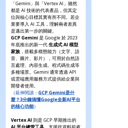
「Gemini」與「Vertex AI」雖然
都是 AI 技術的代表產品，但其定
位與核心目標其實有所不同。若企
業要導入 AI 工具，理解兩者差異
是邁出第一步的關鍵。
GCP Gemini
 是 Google 於 2023 
年底推出的新一代 
生成式 AI 模型
家族
，搭載多模態能力（文字、語
音、圖片、影片），可用於自然語
言處理、內容生成、程式碼生成等
多種場景。Gemini 通常透過 API 
或雲端應用服務方式提供給企業與
開發者使用。
（延伸閱讀：
GCP Gemini是什
麼？3分鐘搞懂Google全新AI平台
的核心功能
）
Vertex AI
 則是 GCP 早期推出的 
AI 平台總管工具
，支援從資料前處