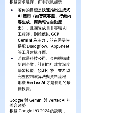
根據需求選擇，而非跟風趨勢
若你的目標是
快速推出生成式 
AI 應用（如智慧客服、行銷內
容生成、商業報告自動產
出）
，且團隊成員非專職 AI 
工程師，則推薦以 
GCP 
Gemini
 為主力，並在需要時
搭配 Dialogflow、AppSheet 
等工具建構介面。
若你是科技公司、金融機構或
新創企業，計劃自行建立深度
學習模型、預測引擎，並希望
完整控制演算法與資料流程，
那麼 
Vertex AI
 才是長期的最
佳投資。
Google 對 Gemini 與 Vertex AI 的
整合趨勢
根據 Google I/O 2024 的說明，