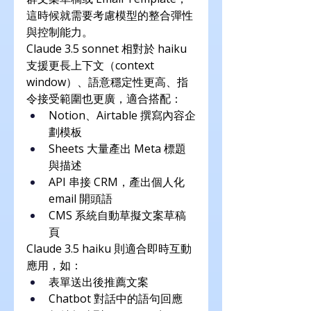
這時候就需要考慮模型的整合彈性
與控制能力。
Claude 3.5 sonnet 相對於 haiku 
支援更長上下文（context 
window）、語意穩定性更高、指
令接受範圍也更廣，適合搭配：
Notion、Airtable 撰寫內容企
劃模板
Sheets 大量產出 Meta 標題
與描述
API 串接 CRM，產出個人化 
email 開頭語
CMS 系統自動草擬文案草稿
頁
Claude 3.5 haiku 則適合即時互動
應用，如：
表單送出後推薦文案
Chatbot 對話中的語句回應