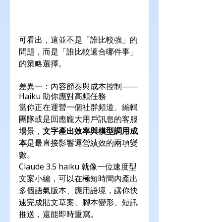
可看出，這並不是「誰比較強」的
問題，而是「誰比較適合哪件事」
的策略選擇。
差異一：內容節奏與成本控制——
Haiku 助你應對高頻任務
當你正在運營一個社群頻道、編輯
團隊或是回應龐大用戶訊息的客服
場景，
文字產出效率與模型調用成
本
是最直接影響運營績效的兩項變
數。
Claude 3.5 haiku 就像一位速度型
文案小編，可以在極短時間內產出
多個語氣版本、應用語境，讓你快
速完成貼文草案、腳本變形、短訊
推送，還能即時重寫。