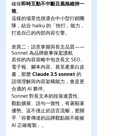
確保
即時互動不中斷且風格維持一
致
。
這樣的場景也很適合中小型行銷團
隊，結合 haiku 的「快打」能力，
打造自己的內部內容引擎。
差異二：語意掌握與長文品質——
Sonnet 為品牌敘事保駕護航
若你的內容策略中包含長文 SEO、
電子報、腳本內容、甚至產業白皮
書，那麼 
Claude 3.5 sonnet
 的
語境理解與內容架構能力，會是更
合適的 AI 夥伴。
Sonnet 對長文本的段落連貫性、
觀點擴展、語句一致性，有著顯著
優勢。這不僅止於語言流暢，更關
乎「你要傳達的品牌觀點能不能被 
AI 正確複製」。