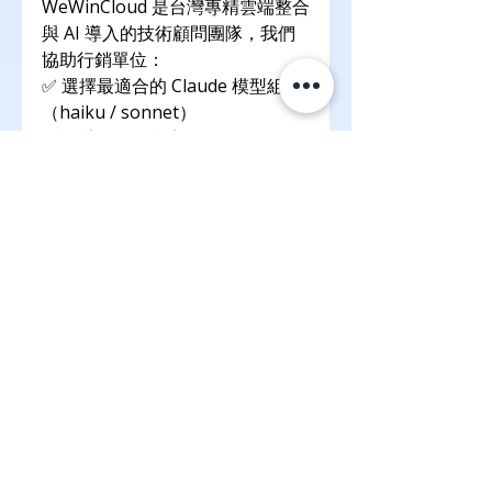
WeWinCloud 是台灣專精雲端整合
與 AI 導入的技術顧問團隊，我們
協助行銷單位：
✅ 選擇最適合的 Claude 模型組合
（haiku / sonnet）
✅ 設計符合你內容節奏的 AI 工作
流程
✅ 串接 CMS / Notion / CRM 等既
有平台
✅ 建立標準化 Prompt 套件、
SOP 與內容審稿流程
👉 立即加入我們的 Line，專人為您服務！