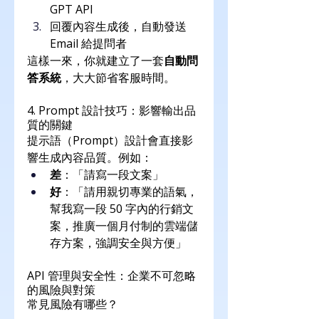
GPT API
回覆內容生成後，自動發送 
Email 給提問者
這樣一來，你就建立了一套
自動問
答系統
，大大節省客服時間。
4. Prompt 設計技巧：影響輸出品
質的關鍵
提示語（Prompt）設計會直接影
響生成內容品質。例如：
差
：「請寫一段文案」
好
：「請用親切專業的語氣，
幫我寫一段 50 字內的行銷文
案，推廣一個月付制的雲端儲
存方案，強調安全與方便」
API 管理與安全性：企業不可忽略
的風險與對策
常見風險有哪些？