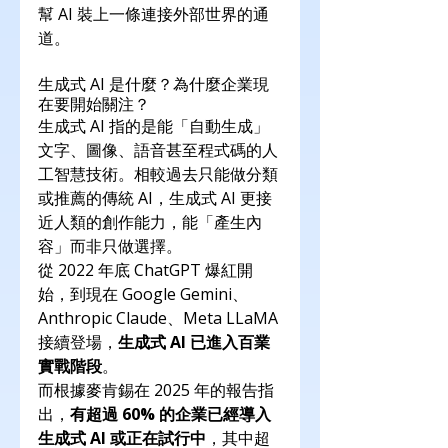
幫 AI 裝上一條連接外部世界的通
道。
生成式 AI 是什麼？為什麼企業現
在要開始關注？
生成式 AI 指的是能「自動生成」
文字、圖像、語音甚至程式碼的人
工智慧技術。相較過去只能做分類
或推薦的傳統 AI，生成式 AI 更接
近人類的創作能力，能「產生內
容」而非只做選擇。
從 2022 年底 ChatGPT 爆紅開
始，到現在 Google Gemini、
Anthropic Claude、Meta LLaMA 
接續登場，
生成式 AI 已進入百業
實戰階段
。
而根據麥肯錫在 2025 年的報告指
出，
有超過 60% 的企業已經導入
生成式 AI 或正在試行中
，其中超