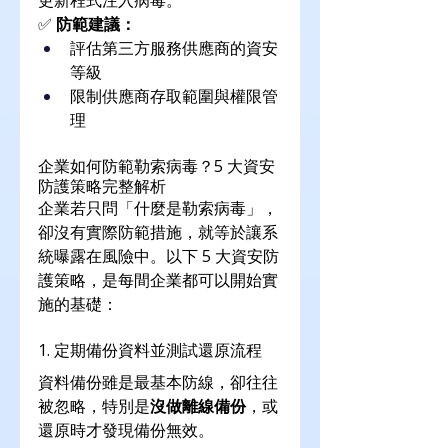
更新程式注入病毒。
✅ 
防範建議：
評估第三方服務供應商的資安
等級
限制供應商存取範圍與權限管
理
企業如何防範勒索病毒？5 大資安
防護策略完整解析
企業若只問「什麼是勒索病毒」，
卻沒有實際防範措施，就等於讓系
統曝露在風險中。以下 5 大資安防
護策略，是每間企業都可以開始實
施的基礎：
1. 定期備份資料並測試還原流程
資料備份雖是最基本防線，卻往往
被忽略，特別是
沒做離線備份
，或
還原時才發現備份無效。