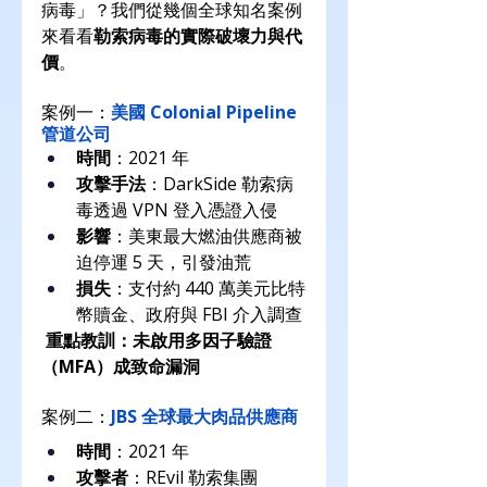
病毒」？我們從幾個全球知名案例
來看看
勒索病毒的實際破壞力與代
價
。
案例一：
美國 Colonial Pipeline 
管道公司
時間
：2021 年
攻擊手法
：DarkSide 勒索病
毒透過 VPN 登入憑證入侵
影響
：美東最大燃油供應商被
迫停運 5 天，引發油荒
損失
：支付約 440 萬美元比特
幣贖金、政府與 FBI 介入調查
重點教訓：未啟用多因子驗證
（MFA）成致命漏洞
案例二：
JBS 全球最大肉品供應商
時間
：2021 年
攻擊者
：REvil 勒索集團