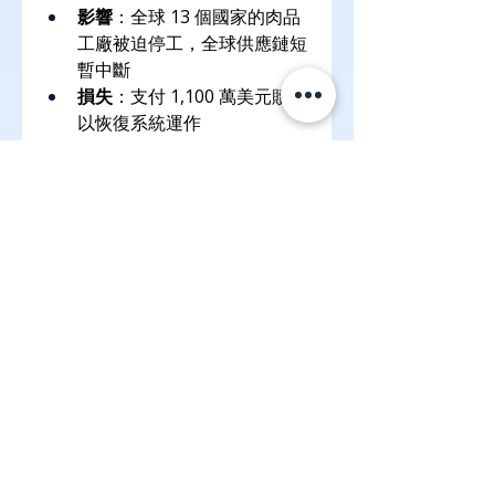
影響
：全球 13 個國家的肉品
工廠被迫停工，全球供應鏈短
暫中斷
損失
：支付 1,100 萬美元贖金
以恢復系統運作
重點教訓：工業控制系統與 IT 系
統之間的界線模糊，需一體防護
案例三：
台灣長庚醫院 2023 非公
開資安事件（傳出內部簡報）
雖官方未公開，但多方媒體報導指
出，長庚醫療體系某地院區在 
2023 年遭勒索攻擊：
醫療資訊系統停擺數日
檢驗報告、排程系統、病歷資
料無法使用
僅靠紙本與人工維持服務
重點教訓：醫療類單位需強化備援
與冷備措施，避免影響人命