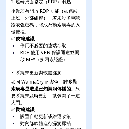
2. 遠端桌面協定（RDP）弱點
企業若有開放 RDP 功能（如遠端
上班、外部維運），若未設多重認
證或強密碼，將成為勒索病毒的入
侵捷徑。
✅ 
防範建議：
停用不必要的遠端存取
RDP 使用 VPN 保護通道並開
啟 MFA（多因素認證）
3. 系統未更新與軟體漏洞
如同 WannaCry 的案例，
許多勒
索病毒是透過已知漏洞傳播的
。只
要系統未及時更新，就像開了一道
大門。
✅ 
防範建議：
設置自動更新或維運政策
對內部軟體進行漏洞掃描