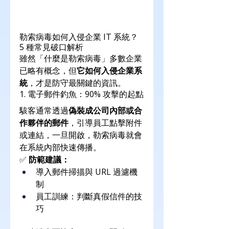
勒索病毒如何入侵企業 IT 系統？
5 種常見破口解析
雖然「什麼是勒索病毒」多數企業
已略有概念，但
它如何入侵企業系
統
，才是防守最關鍵的資訊。
1. 電子郵件釣魚：90% 攻擊的起點
駭客通常透過
偽裝成公司內部或合
作夥伴的郵件
，引導員工點擊附件
或連結，一旦開啟，勒索病毒就會
在系統內部快速傳播。
✅ 
防範建議：
導入郵件掃描與 URL 過濾機
制
員工訓練：判斷真假信件的技
巧