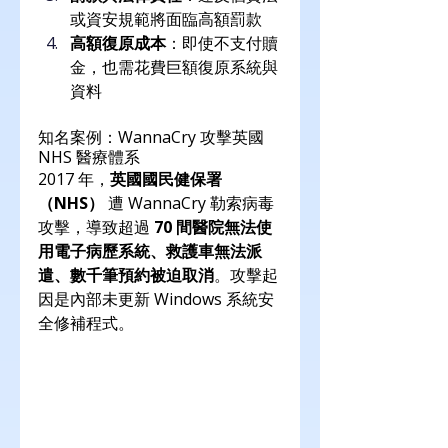
或資安規範將面臨高額罰款
高額復原成本
：即使不支付贖
金，也需花費巨額復原系統與
資料
知名案例：WannaCry 攻擊英國 
NHS 醫療體系
2017 年，
英國國民健保署
（NHS）
 遭 WannaCry 勒索病毒
攻擊，導致超過 
70 間醫院無法使
用電子病歷系統、救護車無法派
遣、數千筆預約被迫取消
。攻擊起
因是內部未更新 Windows 系統安
全修補程式。