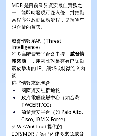
MDR 是目前業界資安最佳實務之
一，能即時發現可疑入侵、封鎖勒
索程序並啟動回應流程，是預算有
限企業的首選。
威脅情報系統（Threat 
Intelligence）
許多高階資安平台會串接「
威脅情
報來源
」，用來比對是否有已知勒
索攻擊者的 IP、網域或特徵進入內
網。
這些情報來源包含：
國際資安社群通報
政府電腦應變中心（如台灣
TWCERT/CC）
商業資安平台（如 Palo Alto, 
Cisco, IBM X-Force）
✅ WeWinCloud 提供的 
EDR/MDR 方案已內建多來源威脅