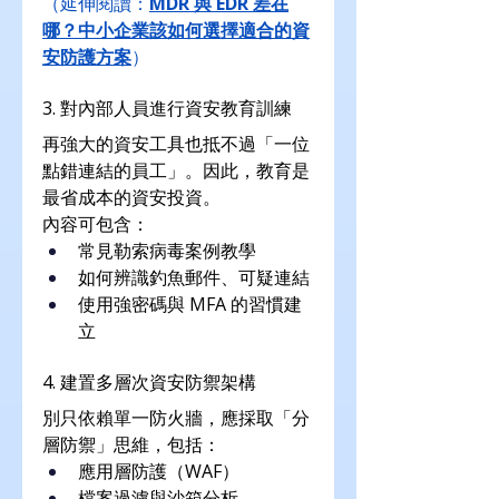
（延伸閱讀：
MDR 與 EDR 差在
哪？中小企業該如何選擇適合的資
安防護方案
）
3. 對內部人員進行資安教育訓練
再強大的資安工具也抵不過「一位
點錯連結的員工」。因此，教育是
最省成本的資安投資。
內容可包含：
常見勒索病毒案例教學
如何辨識釣魚郵件、可疑連結
使用強密碼與 MFA 的習慣建
立
4. 建置多層次資安防禦架構
別只依賴單一防火牆，應採取「分
層防禦」思維，包括：
應用層防護（WAF）
檔案過濾與沙箱分析