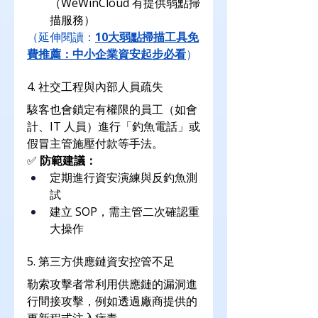
（WeWinCloud 有提供弱點掃
描服務）
（延伸閱讀：
10大弱點掃描工具免
費推薦：中小企業資安起步必看
）
4. 社交工程與內部人員疏失
駭客也會鎖定有權限的員工（如會
計、IT 人員）進行「釣魚電話」或
假冒主管施壓付款等手法。
✅ 
防範建議：
定期進行資安演練與反釣魚測
試
建立 SOP，需主管二次確認重
大操作
5. 第三方供應鏈資安控管不足
勒索攻擊者常利用供應鏈的漏洞進
行間接攻擊，例如透過廠商提供的