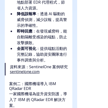
地點部署 EDR 代理程式，節
省人力資源。
降低誤報率
：透過 AI 驅動的
威脅偵測，減少誤報，提高警
示的準確性。
即時回應
：在發現威脅時，能
自動隔離受感染的端點，防止
攻擊擴散。
全面可視化
：提供端點活動的
完整記錄，協助資安團隊進行
事件調查與分析。
資料來源：SentinelOne 
案例研究
sentinelone.com
案例二：國際機場導入 IBM 
QRadar EDR
一家國際機場為提升資安防護，導
入了 IBM 的 QRadar EDR 解決方
案。