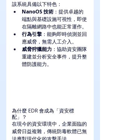
該系統具備以下特色：
NanoOS 技術
：提供卓越的
端點與基礎設施可視性，即使
在隔離網路中也能正常運作。
行為引擎
：能夠即時偵測並回
應威脅，無需人工介入。
威脅狩獵能力
：協助資安團隊
重建並分析安全事件，提升整
體防護能力。
為什麼 EDR 會成為「資安標
配」？
在現今的資安環境中，企業面臨的
威脅日益複雜，傳統防毒軟體已無
法應對現代化的攻擊手法。