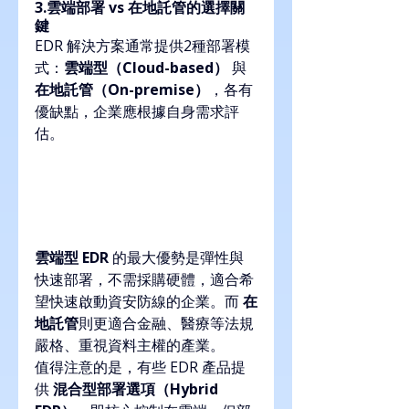
3.雲端部署 vs 在地託管的選擇關
鍵
EDR 解決方案通常提供2種部署模
式：
雲端型（Cloud-based）
 與 
在地託管（On-premise）
，各有
優缺點，企業應根據自身需求評
估。
雲端型 EDR
 的最大優勢是彈性與
快速部署，不需採購硬體，適合希
望快速啟動資安防線的企業。而 
在
地託管
則更適合金融、醫療等法規
嚴格、重視資料主權的產業。
值得注意的是，有些 EDR 產品提
供 
混合型部署選項（Hybrid 