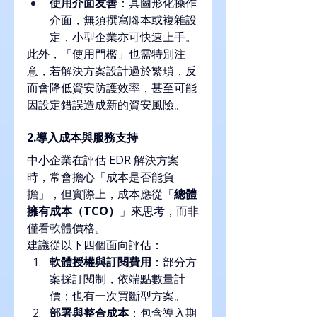
使用介面友善
：具圖形化操作
介面，無須撰寫腳本或複雜設
定，小型企業亦可快速上手。
此外，「使用門檻」也需特別注
意，若解決方案設計過於繁瑣，反
而會降低資安防護效率，甚至可能
因設定錯誤造成新的資安風險。
2.導入成本與服務支持
中小企業在評估 EDR 解決方案
時，常會擔心「成本是否能負
擔」，但實際上，成本應從「
總體
擁有成本（TCO）
」來思考，而非
僅看軟體價格。
建議從以下四個面向評估：
軟體授權與訂閱費用
：部分方
案採訂閱制，依端點數量計
價；也有一次買斷型方案。
部署與整合成本
：包含導入期