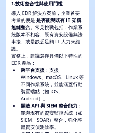
1.技術整合性與使用門檻
導入 EDR 解決方案前，企業首要
考量的便是 
是否能與既有 IT 架構
無縫整合
。常見挑戰包括：作業系
統版本不相容、既有資安設備無法
串接、或是缺乏足夠 IT 人力來維
護。
實務上，建議選擇具備以下特性的 
EDR 產品：
跨平台支援
：支援 
Windows、macOS、Linux 等
不同作業系統，並能涵蓋行動
裝置端點（如 iOS、
Android）。
開放 API 與 SIEM 整合能力
：
能與現有的資安監控系統（如 
SIEM、SOAR）整合，強化整
體資安偵測效率。