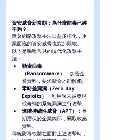
資安威脅新常態：為什麼防毒已經
不夠？
隨著網路攻擊手法日益多樣化，企
業面臨的資安威脅也愈加嚴峻。
以下是幾種常見的現代化攻擊手
法：
勒索病毒
（Ransomware）
：加密企
業資料，要求贖金才能解鎖。
零時差漏洞（Zero-day 
Exploits）
：利用尚未被發現
或修補的系統漏洞進行攻擊。
進階持續性威脅（APT）
：長
期潛伏於企業內部，竊取敏感
資料。
傳統防毒軟體在面對上述攻擊時，