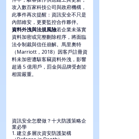
攻入數百家科技公司與政府機構，
此事件再次提醒：資訊安全不只是
內部維安，更要監控合作夥伴。
資料外洩與法規風險
若企業未落實
資料加密或完整刪除程序，將面臨
法令制裁與信任崩解。馬里奧特
（Marriott，2018）因客戶註冊資
料未加密遭駭客竊資料外洩，影響
超過 5 億用戶，罰金與品牌受創皆
相當嚴重。
資訊安全怎麼做？十大防護策略企
業必學
1. 建立多層次資安防護架構