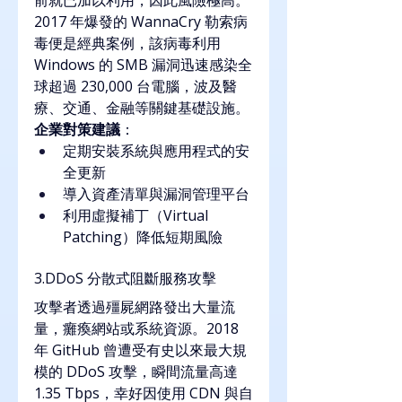
2017 年爆發的 WannaCry 勒索病
毒便是經典案例，該病毒利用 
Windows 的 SMB 漏洞迅速感染全
球超過 230,000 台電腦，波及醫
療、交通、金融等關鍵基礎設施。
企業對策建議
：
定期安裝系統與應用程式的安
全更新
導入資產清單與漏洞管理平台
利用虛擬補丁（Virtual 
Patching）降低短期風險
3.DDoS 分散式阻斷服務攻擊
攻擊者透過殭屍網路發出大量流
量，癱瘓網站或系統資源。2018 
年 GitHub 曾遭受有史以來最大規
模的 DDoS 攻擊，瞬間流量高達 
1.35 Tbps，幸好因使用 CDN 與自