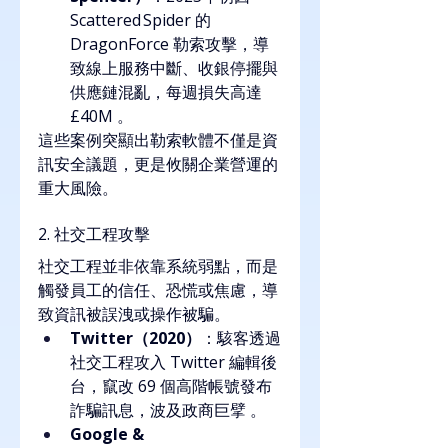
Scattered Spider 的 
DragonForce 勒索攻擊，導
致線上服務中斷、收銀停擺與
供應鏈混亂，每週損失高達 
£40M 。
這些案例突顯出勒索軟體不僅是資
訊安全議題，更是攸關企業營運的
重大風險。
2. 社交工程攻擊
社交工程並非依靠系統弱點，而是
觸發員工的信任、恐慌或焦慮，導
致資訊被誤洩或操作被騙。
Twitter（2020）
：駭客透過
社交工程攻入 Twitter 編輯後
台，竄改 69 個高階帳號發布
詐騙訊息，波及政商巨擘 。
Google & 