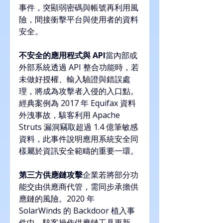
事件，突顯弱密碼與帳號再利用風
險，間接衝擊平台與使用者的資料
安全。
不安全的應用程式與 API
當內部或
外部系統透過 API 整合功能時，若
未做好授權、輸入驗證與錯誤處
理，將成為攻擊者入侵的入口點。
經典案例為 2017 年 Equifax 資料
外洩事故，駭客利用 Apache 
Struts 漏洞竊取超過 1.4 億筆敏感
資料，此事件說明應用系統安全同
樣屬於資訊安全範疇的重要一環。
第三方供應鏈攻擊
企業若將部分功
能交由供應商代管，需同步承擔供
應鏈的風險。2020 年 
SolarWinds 的 Backdoor 植入事
件中，駭客操作供應鏈工具更新，