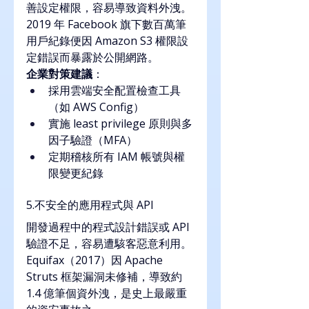
善設定權限，容易導致資料外洩。
2019 年 Facebook 旗下數百萬筆
用戶紀錄便因 Amazon S3 權限設
定錯誤而暴露於公開網路。
企業對策建議
：
採用雲端安全配置檢查工具
（如 AWS Config）
實施 least privilege 原則與多
因子驗證（MFA）
定期稽核所有 IAM 帳號與權
限變更紀錄
5.不安全的應用程式與 API
開發過程中的程式設計錯誤或 API 
驗證不足，容易遭駭客惡意利用。
Equifax（2017）因 Apache 
Struts 框架漏洞未修補，導致約 
1.4 億筆個資外洩，是史上最嚴重