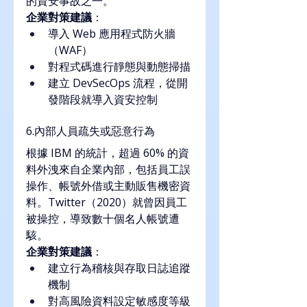
的資安事故之一。
企業對策建議
：
導入 Web 應用程式防火牆
（WAF）
對程式碼進行靜態與動態掃描
建立 DevSecOps 流程，從開
發階段就導入資安控制
6.內部人員疏失或惡意行為
根據 IBM 的統計，超過 60% 的資
料外洩來自企業內部，包括員工誤
操作、帳號外借或主動販售機密資
料。Twitter（2020）就曾因員工
被操控，導致數十個名人帳號遭
駭。
企業對策建議
：
建立行為稽核與存取日誌追蹤
機制
對高風險資料設定敏感度等級