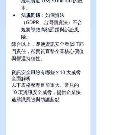
統耗費近 US$70 million 的成
本。
法規罰鍰
：如個資法
（GDPR、台灣個資法）不合
規將導致高額罰鍰與訴訟風
險。
綜合以上，即使資訊安全看似IT部
門責任，卻實質直擊企業核心價值
與營運持續性。
資訊安全風險有哪些？10 大威脅
全面解析
以下表格整理目前重大、常見的 
10 項資訊安全威脅，提供企業快
速辨識風險與防護起點：