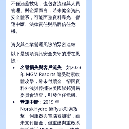
不僅涵蓋技術，也包含流程與人員
管理。對企業而言，若未健全資訊
安全體系，可能面臨資料曝光、營
運中斷、法律責任與品牌信任危
機。
資安與企業營運風險的緊密連結
以下是幾項資訊安全失守的潛在風
險：
名譽損失與客戶流失
：如2023
年 MGM Resorts 遭受勒索軟
體攻擊，雖未付贖金，卻因資
料外洩與停擺被美國聯邦貿易
委員會追查，引發信任危機。
營運中斷
：2019 年 
Norsk Hydro 遭Ryuk勒索攻
擊，伺服器與電腦被加密，雖
未支付贖金，但重建與重啟系