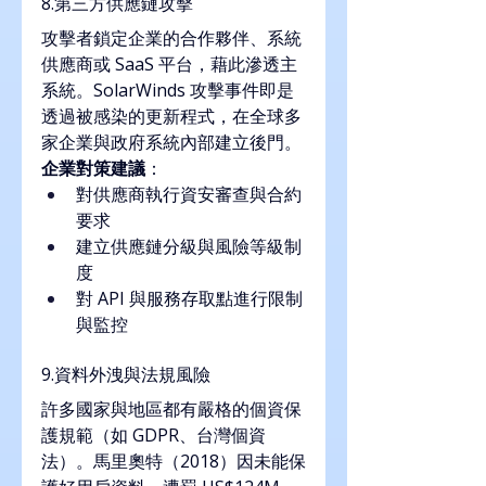
8.第三方供應鏈攻擊
攻擊者鎖定企業的合作夥伴、系統
供應商或 SaaS 平台，藉此滲透主
系統。SolarWinds 攻擊事件即是
透過被感染的更新程式，在全球多
家企業與政府系統內部建立後門。
企業對策建議
：
對供應商執行資安審查與合約
要求
建立供應鏈分級與風險等級制
度
對 API 與服務存取點進行限制
與監控
9.資料外洩與法規風險
許多國家與地區都有嚴格的個資保
護規範（如 GDPR、台灣個資
法）。馬里奧特（2018）因未能保