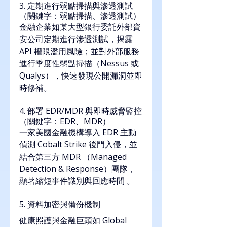
3. 定期進行弱點掃描與滲透測試
（關鍵字：弱點掃描、滲透測試）
金融企業如某大型銀行委託外部資
安公司定期進行滲透測試，揭露 
API 權限濫用風險；並對外部服務
進行季度性弱點掃描（Nessus 或 
Qualys），快速發現公開漏洞並即
時修補。
4. 部署 EDR/MDR 與即時威脅監控
（關鍵字：EDR、MDR）
一家美國金融機構導入 EDR 主動
偵測 Cobalt Strike 後門入侵，並
結合第三方 MDR （Managed 
Detection & Response）團隊，
顯著縮短事件識別與回應時間 。
5. 資料加密與備份機制
健康照護與金融巨頭如 Global 