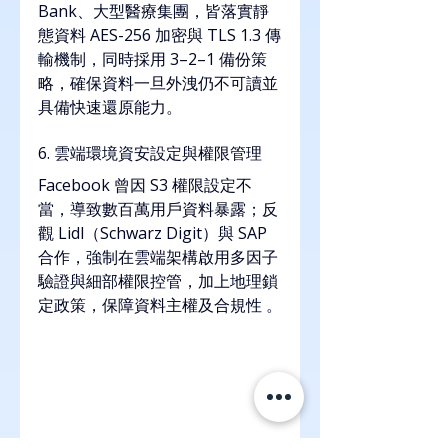
Bank、大型醫療集團，皆落實靜
態資料 AES-256 加密與 TLS 1.3 傳
輸機制，同時採用 3–2–1 備份策
略，確保資料一旦外洩仍不可讀並
具備快速還原能力。
6. 雲端環境資安設定與權限管理
Facebook 曾因 S3 權限設定不
當，導致數百萬用戶資料暴露；反
觀 Lidl（Schwarz Digit）與 SAP 
合作，強制在雲端架構啟用多因子
驗證與細部權限控管，加上地理鎖
定政策，保障資料主權及合規性 。