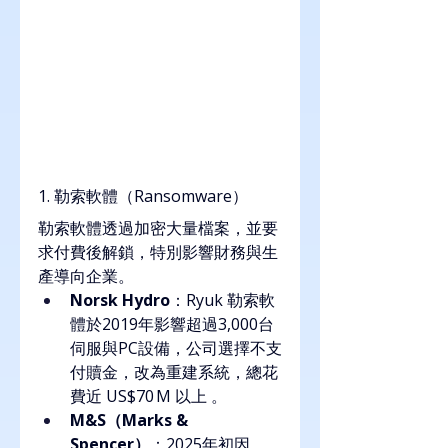
1. 勒索軟體（Ransomware）
勒索軟體透過加密大量檔案，並要
求付費後解鎖，特別影響財務與生
產導向企業。
Norsk Hydro
：Ryuk 勒索軟
體於2019年影響超過3,000台
伺服與PC設備，公司選擇不支
付贖金，改為重建系統，總花
費近 US$70 M 以上 。
M&S（Marks & 
Spencer）
：2025年初因 