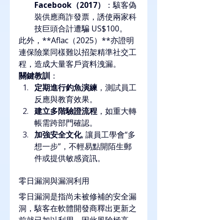
Facebook（2017）
：駭客偽
裝供應商詐發票，誘使兩家科
技巨頭合計遭騙 US$100。
此外，**Aflac（2025）**亦證明
連保險業同樣難以招架精準社交工
程，造成大量客戶資料洩漏。
關鍵教訓
：
定期進行釣魚演練
，測試員工
反應與教育效果。
建立多階驗證流程
，如重大轉
帳需跨部門確認。
加強安全文化
, 讓員工學會“多
想一步”，不輕易點開陌生郵
件或提供敏感資訊。
零日漏洞與漏洞利用
零日漏洞是指尚未被修補的安全漏
洞，駭客在軟體開發商釋出更新之
前就已加以利用，因此風險極高。