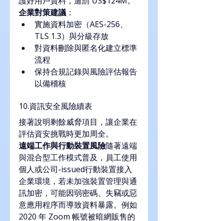
護好用戶資料，遭罰 US$124M。
企業對策建議
：
實施資料加密（AES-256、
TLS 1.3）與分級存放
對資料刪除與匿名化建立標準
流程
保持合規記錄與風險評估報告
以備稽核
10.資訊安全風險續表
接著說明剩餘威脅項目，讓企業在
評估資安挑戰時更加周全。
遠端工作與行動裝置風險
隨著遠端
與混合型工作模式普及，員工使用
個人或公司-issued行動裝置接入
企業環境，若未加強裝置管理與通
訊加密，可能因弱密碼、失竊或惡
意應用程序而導致資料暴露。例如 
2020 年 Zoom 帳號被暗網販售的