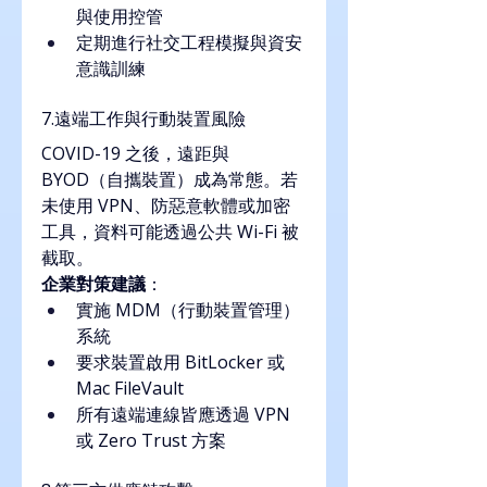
與使用控管
定期進行社交工程模擬與資安
意識訓練
7.遠端工作與行動裝置風險
COVID-19 之後，遠距與 
BYOD（自攜裝置）成為常態。若
未使用 VPN、防惡意軟體或加密
工具，資料可能透過公共 Wi-Fi 被
截取。
企業對策建議
：
實施 MDM（行動裝置管理）
系統
要求裝置啟用 BitLocker 或 
Mac FileVault
所有遠端連線皆應透過 VPN 
或 Zero Trust 方案