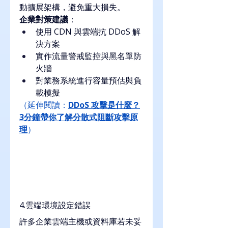
動擴展架構，避免重大損失。
企業對策建議
：
使用 CDN 與雲端抗 DDoS 解
決方案
實作流量警戒監控與黑名單防
火牆
對業務系統進行容量預估與負
載模擬
（延伸閱讀：
DDoS 攻擊是什麼？
3分鐘帶你了解分散式阻斷攻擊原
理
）
4.雲端環境設定錯誤
許多企業雲端主機或資料庫若未妥