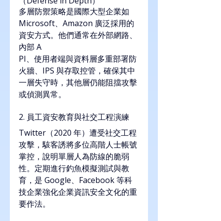
（Defense in Depth）
多層防禦策略是國際大型企業如 
Microsoft、Amazon 廣泛採用的
資安方式。他們通常在外部網路、
內部 A
PI、使用者端與資料層多重部署防
火牆、IPS 與存取控管，確保其中
一層失守時，其他層仍能阻擋攻擊
或偵測異常。
2. 員工資安教育與社交工程演練
Twitter（2020 年）遭受社交工程
攻擊，駭客誘將多位高階人士帳號
掌控，說明單層人為防線的脆弱
性。定期進行釣魚模擬測試與教
育，是 Google、Facebook 等科
技企業強化企業資訊安全文化的重
要作法。