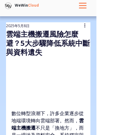
WeWin
Cloud
2025年5月8日
雲端主機搬遷風險怎麼
避？5大步驟降低系統中斷
與資料遺失
數位轉型浪潮下，許多企業逐步從
地端環境轉向雲端部署。然而，
雲
端主機搬遷
不只是「換地方」，而
是一場涉及資料安全、系統穩定與