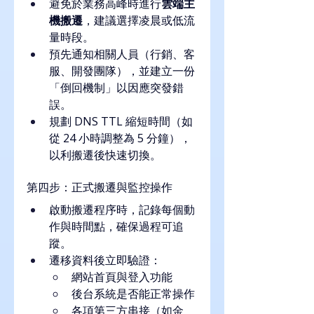
避免於業務高峰時進行
雲端主
機搬遷
，建議選擇凌晨或低流
量時段。
預先通知相關人員（行銷、客
服、開發團隊），並建立一份
「倒回機制」以因應突發錯
誤。
規劃 DNS TTL 縮短時間（如
從 24 小時調整為 5 分鐘），
以利搬遷後快速切換。
第四步：正式搬遷與監控操作
啟動搬遷程序時，記錄每個動
作與時間點，確保過程可追
蹤。
遷移資料後立即驗證：
網站首頁與登入功能
後台系統是否能正常操作
各項第三方串接（如金