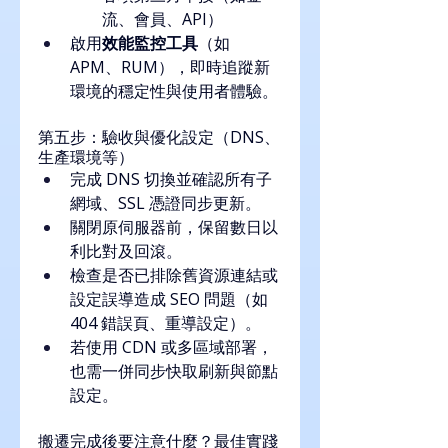
流、會員、API）
啟用
效能監控工具
（如 
APM、RUM），即時追蹤新
環境的穩定性與使用者體驗。
第五步：驗收與優化設定（DNS、
生產環境等）
完成 DNS 切換並確認所有子
網域、SSL 憑證同步更新。
關閉原伺服器前，保留數日以
利比對及回滾。
檢查是否已排除舊資源連結或
設定誤導造成 SEO 問題（如 
404 錯誤頁、重導設定）。
若使用 CDN 或多區域部署，
也需一併同步快取刷新與節點
設定。
搬遷完成後要注意什麼？最佳實踐