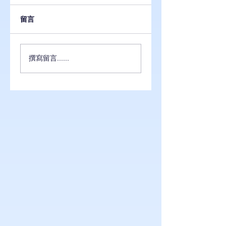
留言
GCP AI 服務怎麼
導入 GCP 安全架
撰寫留言......
用？7 大企業實戰應
必看：4 大資安重
用＋導入重點一次看
＋企業實戰指南
懂