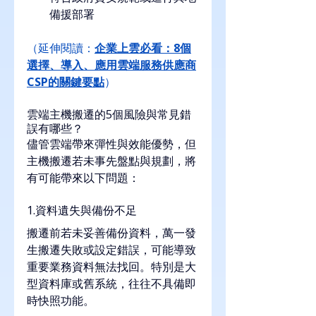
備援部署
（延伸閱讀：
企業上雲必看：8個
選擇、導入、應用雲端服務供應商
CSP的關鍵要點
）
雲端主機搬遷的5個風險與常見錯
誤有哪些？
儘管雲端帶來彈性與效能優勢，但
主機搬遷若未事先盤點與規劃，將
有可能帶來以下問題：
1.資料遺失與備份不足
搬遷前若未妥善備份資料，萬一發
生搬遷失敗或設定錯誤，可能導致
重要業務資料無法找回。特別是大
型資料庫或舊系統，往往不具備即
時快照功能。