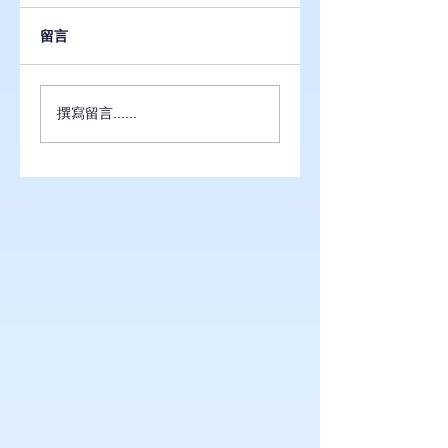
留言
GCP AI 服務怎麼
導入 GCP 安全架
撰寫留言......
用？7 大企業實戰應
必看：4 大資安重
用＋導入重點一次看
＋企業實戰指南
懂