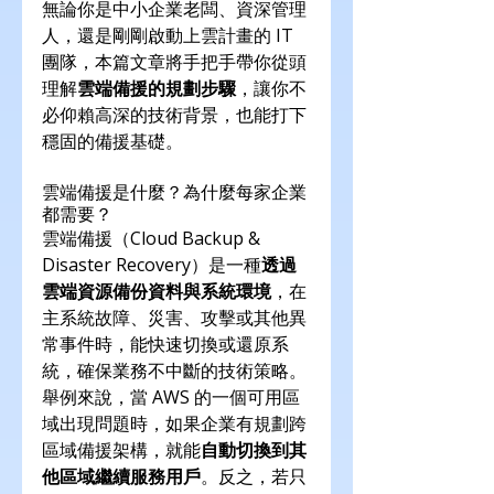
無論你是中小企業老闆、資深管理
人，還是剛剛啟動上雲計畫的 IT 
團隊，本篇文章將手把手帶你從頭
理解
雲端備援的規劃步驟
，讓你不
必仰賴高深的技術背景，也能打下
穩固的備援基礎。
雲端備援是什麼？為什麼每家企業
都需要？
雲端備援（Cloud Backup & 
Disaster Recovery）是一種
透過
雲端資源備份資料與系統環境
，在
主系統故障、災害、攻擊或其他異
常事件時，能快速切換或還原系
統，確保業務不中斷的技術策略。
舉例來說，當 AWS 的一個可用區
域出現問題時，如果企業有規劃跨
區域備援架構，就能
自動切換到其
他區域繼續服務用戶
。反之，若只