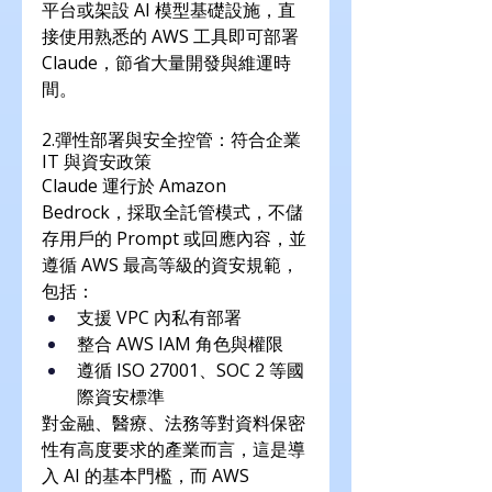
平台或架設 AI 模型基礎設施，直
接使用熟悉的 AWS 工具即可部署 
Claude，節省大量開發與維運時
間。
2.彈性部署與安全控管：符合企業 
IT 與資安政策
Claude 運行於 Amazon 
Bedrock，採取全託管模式，不儲
存用戶的 Prompt 或回應內容，並
遵循 AWS 最高等級的資安規範，
包括：
支援 VPC 內私有部署
整合 AWS IAM 角色與權限
遵循 ISO 27001、SOC 2 等國
際資安標準
對金融、醫療、法務等對資料保密
性有高度要求的產業而言，這是導
入 AI 的基本門檻，而 AWS 