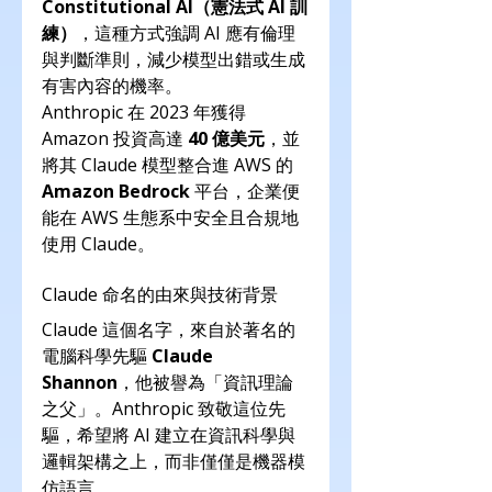
Constitutional AI（憲法式 AI 訓
練）
，這種方式強調 AI 應有倫理
與判斷準則，減少模型出錯或生成
有害內容的機率。
Anthropic 在 2023 年獲得 
Amazon 投資高達 
40 億美元
，並
將其 Claude 模型整合進 AWS 的 
Amazon Bedrock
 平台，企業便
能在 AWS 生態系中安全且合規地
使用 Claude。
Claude 命名的由來與技術背景
Claude 這個名字，來自於著名的
電腦科學先驅 
Claude 
Shannon
，他被譽為「資訊理論
之父」。Anthropic 致敬這位先
驅，希望將 AI 建立在資訊科學與
邏輯架構之上，而非僅僅是機器模
仿語言。