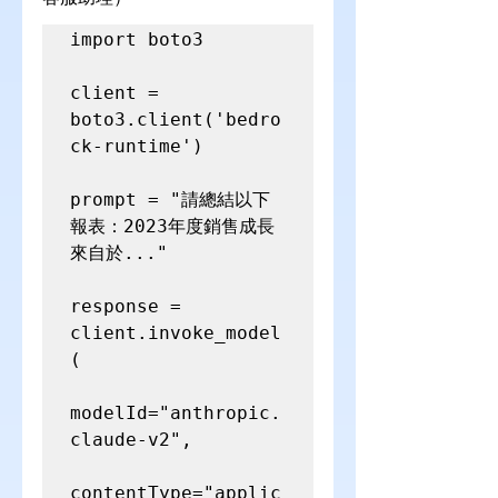
import boto3

client = 
boto3.client('bedro
ck-runtime')

prompt = "請總結以下
報表：2023年度銷售成長
來自於..."

response = 
client.invoke_model
(

modelId="anthropic.
claude-v2",

contentType="applic