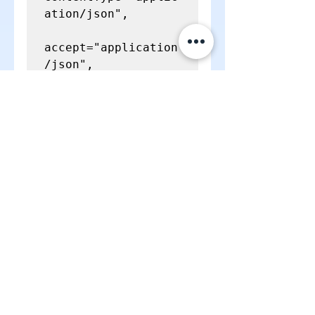
ation/json",

accept="application
/json",

    body={

        "prompt": 
prompt,

"max_tokens_to_samp
le": 1000

    }

)

print(response['bod
這段程式碼會使用 Claude 生成一
段總結，適合應用在客服自動回
覆、報告摘要等場景。