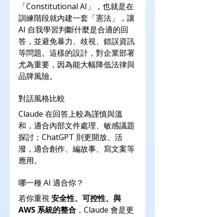
「Constitutional AI」，也就是在
訓練階段就內建一套「憲法」，讓 
AI 自我學習判斷什麼是合適的回
答，並避免暴力、歧視、錯誤資訊
等問題。這樣的設計，對企業部署
尤為重要，因為能大幅降低法律與
品牌風險。
對話風格比較
Claude 在回答上較為謹慎與溫
和，適合內部文件處理、敏感議題
探討；ChatGPT 則更開放、活
潑，適合創作、編故事、寫文案等
應用。
哪一種 AI 適合你？
若你重視 
安全性、可控性、與 
AWS 系統的整合
，Claude 會是更