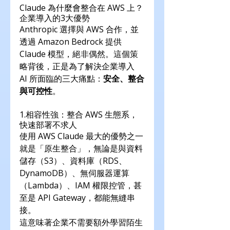
Claude 為什麼會整合在 AWS 上？
企業導入的3大優勢
Anthropic 選擇與 AWS 合作，並
透過 Amazon Bedrock 提供 
Claude 模型，絕非偶然。這個策
略背後，正是為了解決企業導入 
AI 所面臨的三大痛點：
安全、整合
與可控性
。
1.相容性強：整合 AWS 生態系，
快速部署不求人
使用 AWS Claude 最大的優勢之一
就是「原生整合」，無論是與資料
儲存（S3）、資料庫（RDS、
DynamoDB）、無伺服器運算
（Lambda）、IAM 權限控管，甚
至是 API Gateway，都能無縫串
接。
這意味著企業不需要額外學習陌生